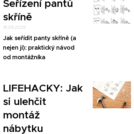
Seřízení pantů
skříně
18.09.2025
Jak seřídit panty skříně (a
nejen jí): praktický návod
od montážníka
LIFEHACKY:
Jak
si ulehčit
montáž
nábytku