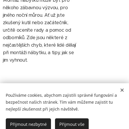
Montáž nábytku může být pro
někoho zábavnou výzvou, pro
jiného noční můrou. Ať už jste
zkušený kutil nebo začátečník,
určitě oceníte rady a pomoc od
odborníků. Zde jsou některé z
nejčastějších chyb, které lidé dělají
při montáži nábytku, a tipy, jak se
jim vyhnout.
Používáme cookies, abychom zajistili správné fungování a
bezpečnost našich stránek. Tím vám můžeme zajistit tu
nejlepší zkušenost při jejich návštěvě.
Obrázky poskytl
Pexels
Vytvořeno službou
Webnode
Cookies
Přijmout nezbytné
Přijmout vše