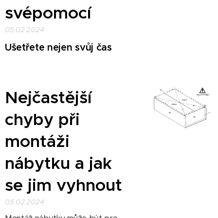
svépomocí
05.02.2024
Ušetřete nejen svůj čas
Nejčastější
chyby při
montáži
nábytku a jak
se jim vyhnout
05.02.2024